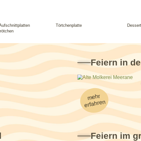
Aufschnittplatten
Törtchenplatte
Desser
rötchen
Feiern in de
mehr
erfahren
l
Feiern im g