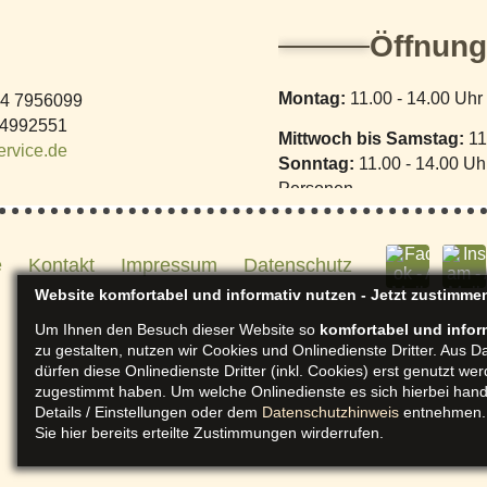
Öffnung
Montag:
11.00 - 14.00 Uhr
4 7956099
 4992551
Mittwoch bis Samstag:
11
rvice.de
Sonntag:
11.00 - 14.00 U
Personen
Küchenschluss 21.30 Uhr,
Oder nach Vorbestellung a
e
Kontakt
Impressum
Datenschutz
Website komfortabel und informativ nutzen - Jetzt zustimme
Um Ihnen den Besuch dieser Website so
komfortabel und infor
zu gestalten, nutzen wir Cookies und Onlinedienste Dritter. Aus 
dürfen diese Onlinedienste Dritter (inkl. Cookies) erst genutzt w
zugestimmt haben. Um welche Onlinedienste es sich hierbei hand
Details / Einstellungen oder dem
Datenschutzhinweis
entnehmen. 
Sie hier bereits erteilte Zustimmungen wirderrufen.