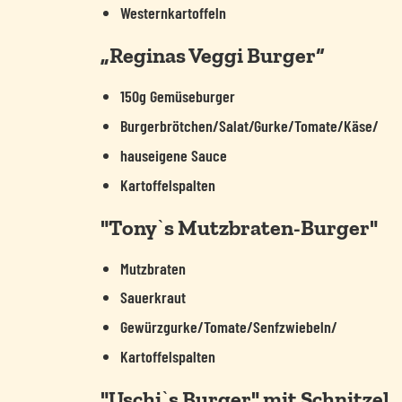
Westernkartoffeln
„Reginas Veggi Burger“
150g Gemüseburger
Burgerbrötchen/Salat/Gurke/Tomate/Käse/
hauseigene Sauce
Kartoffelspalten
"Tonyˋs Mutzbraten-Burger"
Mutzbraten
Sauerkraut
Gewürzgurke/Tomate/Senfzwiebeln/
Kartoffelspalten
"Uschiˋs Burger" mit Schnitzel