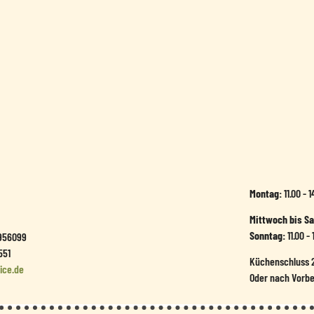
Montag:
11.00 - 
Mittwoch bis S
Sonntag:
11.00 
956099
551
Küchenschluss 2
ice.de
Oder nach Vorbe