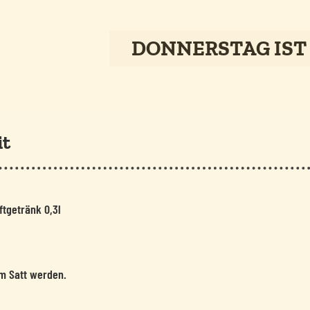
DONNERSTAG IST
it
ftgetränk 0,3l
um Satt werden.