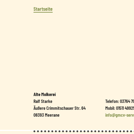
Startseite
Alte Molkerei
Ralf Starke
Telefon
:
03764 7
Äußere Crimmitschauer Str. 64
Mobil
:
01511 4992
08393
Meerane
info@gmcv-serv