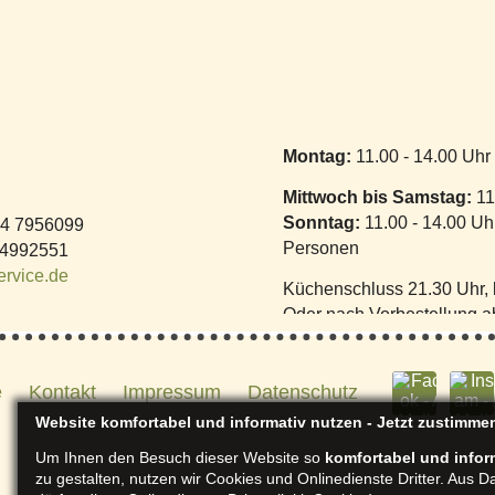
Montag:
11.00 - 14.00 Uhr
Mittwoch bis Samstag:
11
Sonntag:
11.00 - 14.00 U
4 7956099
Personen
 4992551
rvice.de
Küchenschluss 21.30 Uhr,
Oder nach Vorbestellung a
e
Kontakt
Impressum
Datenschutz
Website komfortabel und informativ nutzen - Jetzt zustimme
Um Ihnen den Besuch dieser Website so
komfortabel und infor
zu gestalten, nutzen wir Cookies und Onlinedienste Dritter. Aus 